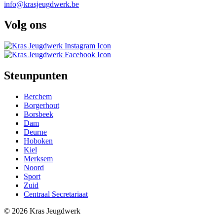
info@krasjeugdwerk.be
Volg ons
Steunpunten
Berchem
Borgerhout
Main
Borsbeek
navigation
Dam
Deurne
Footer
Hoboken
Kiel
Merksem
Noord
Sport
Zuid
Centraal Secretariaat
© 2026 Kras Jeugdwerk