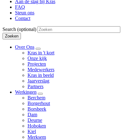
Aan de slag bij Kras
Global
FAQ
Navigation
Steun ons
Contact
Search
(optional)
Zoeken
Over Ons
Over
Kras in 't kort
Main
Ons
Onze kijk
sub-
navigation
Projecten
navigation
Medewerkers
Kras in beeld
Jaarverslag
Partners
Werkingen
Werkingen
Berchem
sub-
Borgerhout
navigation
Borsbeek
Dam
Deurne
Hoboken
Kiel
Merksem